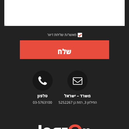
מאשר/ת שליחת דיוור
שלח
משרד – ישראל
טלפון
החילזון 3, רמת גן 5252267
03-5763100