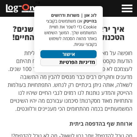
a>
Open
Menu
לוג און | משרות ודרושים
בהייטק
אנו משתמשים בקובצי
איך יראה העולם בעוד 100 שנים?
Cookie כדי לשפר את חוויית
המשתמש שלך. המשך השימוש
הטכנולוגיות שישנו לנו את החיים!
באתר מהווה הסכמה לשימוש
בקובצי עוגיות.
חופשה על מאדים, מדפסת שמדפיסה פיצה ושליחת
אישור
הודעות טקסט באמצעות המחשבה בלבד- בטח תהיתם
מדיניות הפרטיות
לעצמכם לא פעם כיצד יראה העולם שלנו בעוד 100 שנים.
מדענים וחוקרים רבים כבר מנסים להבין מה התשובה
לשאלה, אותה ניתן בינתיים רק לנחש. התפתחויות בעולמות
ההייטק והמדע נותנות לנו רמזים לגבי החיים שיהיו לנו
והתחזיות מאוד מסקרנות! סיכמנו עבורכם מה יהיו השינויים
המשמעותיים בכמה מהתחומים הכי מעניינים ורלוונטים.
ארוחת שף בהדפסה ביתית
מה נוכל להדפיס? יותר נכון לשאול- מה לא נוכל להדפיס?!