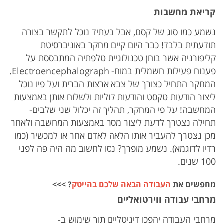
קריאת מחשבות
נשמע כמו סוג של קסם, אבל בעתיד נוכל לתקשר בצורה
תודעתית בלבד! כבר היום קיים מחקר באוניברסיטת
קליפורניה אשר בוחן טכנולוגיית טלפתיה המתבססת על
פענוח פעילות חשמלית במוח- Electroencephalograph.
המחקר התחיל כצורך של צבא ארצות הברית ועל פיו נוכל
ליצור הודעות טקסט והודעות קוליות ולשלוח אותן באמצעות
המחשבה! על פי המחקר, תהליך זה יכלול שני שלבים-
תחילה נצטרך לדעת ליצור מסר באמצעות המחשבה ולאחר
מכן נצטרך להעביר אותו הלאה לאדם אחר או למכשיר (כמו
רדיו לדוגמא). נשמע מופרך? נסו לחשוב מה היה פה לפני
100 שנים.
מחפשים את
העבודה הבאה שלכם בהייטק
? >>>
מרחבי עבודה ווירטואליים
מרחבי העבודה יהפכו דיגיטליים תוך שימוש ב-