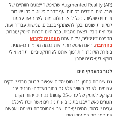
(Augmented Reality (AR שתאפשר ייצוגים חזותיים של
שרטוטים ומודלים בפיתוח ואף דברים פשוטים כמו ישיבות
צוות וירטואליות. נוכל לייצר הולוגרמות ולשדר את עצמנו
למקומות שונים ובכך להשתתף בכנסים, פגישות עבודה ועוד,
וכל זאת מבלי לצאת מהבית. כבר היום חברות הייטק עוברות
מהפכה דיגיטלית, עליה אתם
מוזמנים לקרוא
בהרחבה
.
האם האפשרות להיות בכמה מקומות בו-זמנית
בעזרת הולוגרמה תהפוך אותנו לפרודוקטיביים יותר או אולי
דווקא לעצלנים יותר?
לגור במעמקי הים
ננו-צינורות פחמן וננו-חוט יהלום יאפשרו לבנות גורדי שחקים
עצומים ולא רק באוויר אלא גם בתוך האדמה- מבנים יבנו
בקרקע לעומק של עד כ-25 קומות! גם הים יהווה מקום
מגורים כאשר ייבנו בתוכו בועות מגורים אשר יוכלו לאכלס
ערים שלמות. המים עצמם ייצרו אטמוספרות נשימה ויאפשרו
את המגורים במעמקי הים.