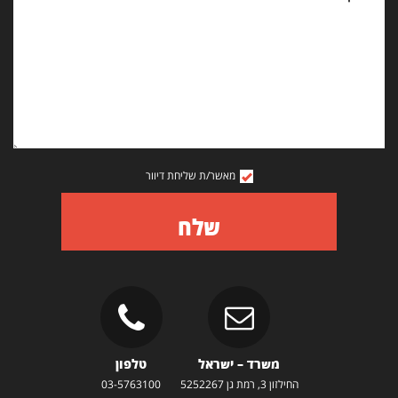
מאשר/ת שליחת דיוור
שלח
משרד – ישראל
טלפון
החילזון 3, רמת גן 5252267
03-5763100