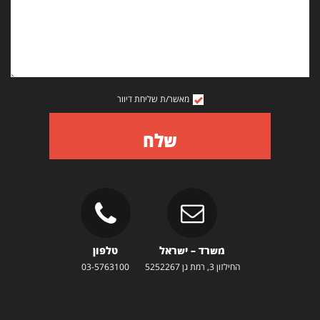
מאשר/ת שליחת דיוור
שלח
משרד – ישראל
טלפון
החילזון 3, רמת גן 5252267
03-5763100