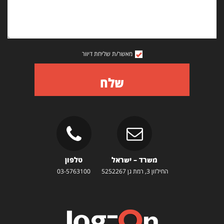
מאשר/ת שליחת דיוור
שלח
משרד – ישראל
טלפון
החילזון 3, רמת גן 5252267
03-5763100