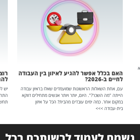
שהיא
האם בכלל אפשר להגיע לאיזון בין העבודה
רוצ
לחיים ב-2026?
להת
עם, אחת השאלות הראשונות שמועמדים שאלו בראיון עבודה
יש לכ
הייתה "מה השכר?". היום, יותר ויותר אנשים מתחילים דווקא
התחל
במקום אחר. כמה ימים עובדים מהבית? הכל על איזון
תחשפ
בית-עבודה >>>
נשמח לעמוד לרשותכם בכל