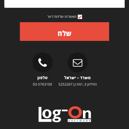
מאשר/ת שליחת דיוור
שלח
משרד – ישראל
טלפון
החילזון 3, רמת גן 5252267
03-5763100