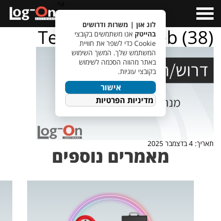
a>
Open
Menu
לוג און | משרות ודרושים
TempletJobsWeb (38)
בהייטק
אנו משתמשים בקובצי
Cookie כדי לשפר את חוויית
המשתמש שלך. המשך השימוש
באתר מהווה הסכמה לשימוש
בקובצי עוגיות.
אישור
מדיניות הפרטיות
תאריך: 4 בדצמבר 2025
מאמרים נוספים