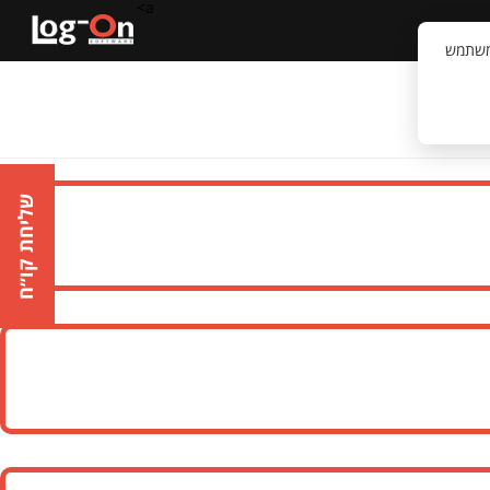
a>
קשר
וויית המשתמש
שליחת קו״ח