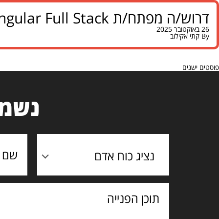
דרוש/ה מפתח/ת Angular Full Stack למשרד ממשלתי גדול בדרום
26 באוקטובר 2025
By
קתי אקילוב
יווט
פוסטים ישנים
נשמח
נציג כוח אדם
תוכן
הפנייה