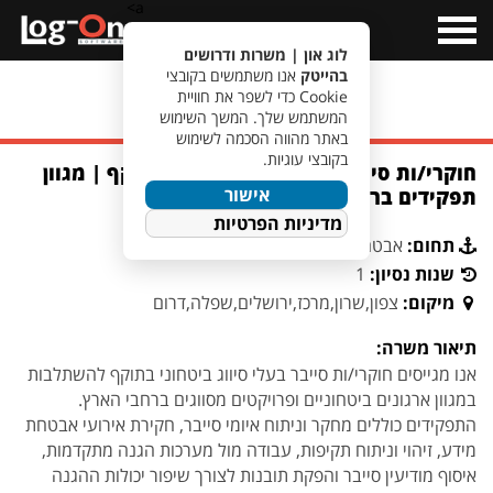
a>
Open
Menu
לוג און | משרות ודרושים
בהייטק
אנו משתמשים בקובצי
Cookie כדי לשפר את חוויית
מעבר לחיפוש משרות
המשתמש שלך. המשך השימוש
באתר מהווה הסכמה לשימוש
בקובצי עוגיות.
חוקרי/ות סייבר בעלי סיווג ביטחוני בתוקף | מגוון
אישור
תפקידים ברחבי הארץ
מדיניות הפרטיות
תחום:
אבטחת מידע וסייבר
שנות נסיון:
1
מיקום:
צפון,שרון,מרכז,ירושלים,שפלה,דרום
תיאור משרה:
אנו מגייסים חוקרי/ות סייבר בעלי סיווג ביטחוני בתוקף להשתלבות
במגוון ארגונים ביטחוניים ופרויקטים מסווגים ברחבי הארץ.
התפקידים כוללים מחקר וניתוח איומי סייבר, חקירת אירועי אבטחת
מידע, זיהוי וניתוח תקיפות, עבודה מול מערכות הגנה מתקדמות,
איסוף מודיעין סייבר והפקת תובנות לצורך שיפור יכולות ההגנה