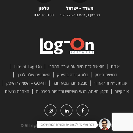
משרד – ישראל
טלפון
החילזון 3, רמת גן 5252267
03-5763100
אודות
מוצאים לכם היום את עובדי המחר!
Life at Log-On
דרושים הייטק
בלוג עבודה בהייטק
השותפים שלנו לדרך
עמותת "אחד לאחד"
מבצע חבר מביא חבר
GO4IT – השמה להייטק
צור קשר
תקנון האתר, תנאי השימוש ומדיניות הפרטיות
הצהרת נגישות
דברו איתי כדי למצוא את המשרה הבאה שלכם!
All rights reserved to Log-On Software Ltd. 2026 ©