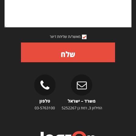
מאשר/ת שליחת דיוור
שלח
משרד – ישראל
טלפון
החילזון 3, רמת גן 5252267
03-5763100