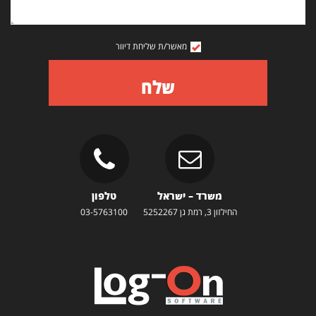
מאשר/ת שליחת דיוור
שלח
משרד – ישראל
טלפון
החילזון 3, רמת גן 5252267
03-5763100