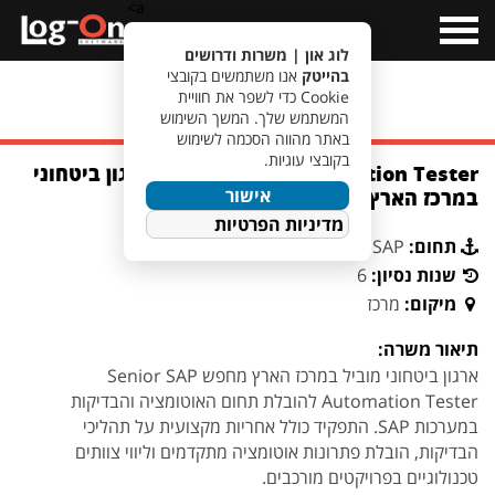
a>
Open
Menu
לוג און | משרות ודרושים
בהייטק
אנו משתמשים בקובצי
Cookie כדי לשפר את חוויית
מעבר לחיפוש משרות
המשתמש שלך. המשך השימוש
באתר מהווה הסכמה לשימוש
בקובצי עוגיות.
Senior SAP Automation Tester | ארגון ביטחוני
אישור
במרכז הארץ
מדיניות הפרטיות
תחום:
SAP
שנות נסיון:
6
מיקום:
מרכז
תיאור משרה:
ארגון ביטחוני מוביל במרכז הארץ מחפש Senior SAP
Automation Tester להובלת תחום האוטומציה והבדיקות
במערכות SAP. התפקיד כולל אחריות מקצועית על תהליכי
הבדיקות, הובלת פתרונות אוטומציה מתקדמים וליווי צוותים
טכנולוגיים בפרויקטים מורכבים.