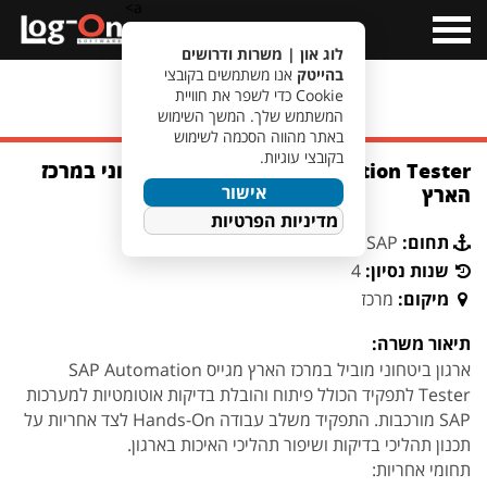
a>
Open
Menu
לוג און | משרות ודרושים
בהייטק
אנו משתמשים בקובצי
Cookie כדי לשפר את חוויית
מעבר לחיפוש משרות
המשתמש שלך. המשך השימוש
באתר מהווה הסכמה לשימוש
בקובצי עוגיות.
SAP Automation Tester | ארגון ביטחוני במרכז
אישור
הארץ
מדיניות הפרטיות
תחום:
SAP
שנות נסיון:
4
מיקום:
מרכז
תיאור משרה:
ארגון ביטחוני מוביל במרכז הארץ מגייס SAP Automation
Tester לתפקיד הכולל פיתוח והובלת בדיקות אוטומטיות למערכות
SAP מורכבות. התפקיד משלב עבודה Hands-On לצד אחריות על
תכנון תהליכי בדיקות ושיפור תהליכי האיכות בארגון.
תחומי אחריות: