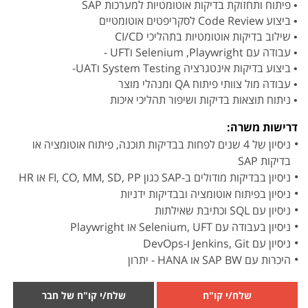
• פיתוח ותחזוקת בדיקות אוטומטיות למערכות SAP
• ביצוע Code Review לסקריפטים אוטומטיים
• שילוב בדיקות אוטומטיות בתהליכי CI/CD
• עבודה עם Selenium ,Playwright וUFT -
• ביצוע בדיקות אינטגרציה System Testing וUAT-
• עבודה מול צוותי פיתוח QA ומנהלי מוצר
• ניתוח תוצאות בדיקות ושיפור תהליכי איכות
דרישות משרה:
ניסיון של 4 שנים לפחות בבדיקות תוכנה, פיתוח אוטומציה או
בדיקות SAP
ניסיון בבדיקות מודולים ב-SAP כגון FI, CO, MM, SD, PP או HR
ניסיון בפיתוח אוטומציה ובבדיקות ידניות
ניסיון עם SQL וכתיבת שאילתות
ניסיון בעבודה עם Selenium, UFT או Playwright
ניסיון עם Jenkins, Git ו-DevOps
היכרות עם SAP BW או HANA - יתרון
שלח/י קו"ח
שלח/י קו"ח של חבר