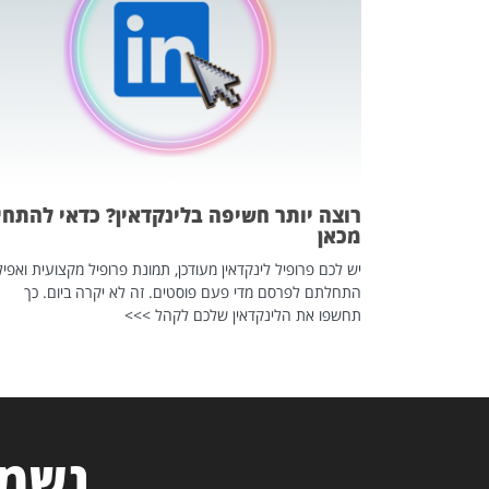
 לדעת להשתמש בזה?
 ב-2026, זו כתבה שהיא בגדר
רוצה יותר חשיפה בלינקדאין? כדאי להתחי
מכאן
יש לכם פרופיל לינקדאין מעודכן, תמונת פרופיל מקצועית ואפיל
התחלתם לפרסם מדי פעם פוסטים. זה לא יקרה ביום. כך
תחשפו את הלינקדאין שלכם לקהל >>>
נשמח