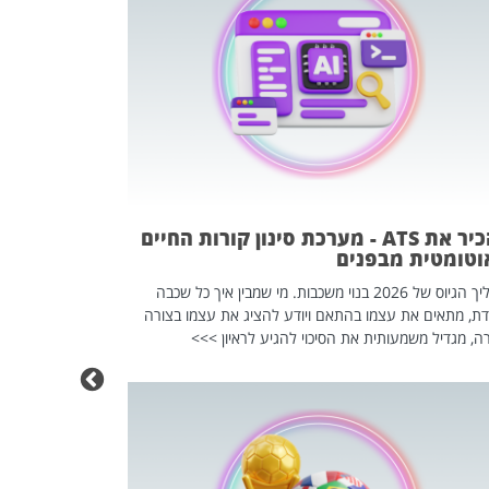
פוטרתם? כ
מה שנראה מצד א
וזו אולי הנקוד
מחוץ לארגון: פיטורים ב־2026 הם ל
להכיר את ATS - מערכת סינון קורות החיים
וטומטית מבפנים
תהליך הגיוס של 2026 בנוי משכבות. מי שמבין איך כל שכבה
דת, מתאים את עצמו בהתאם ויודע להציג את עצמו בצורה
ה, מגדיל משמעותית את הסיכוי להגיע לראיון >>>
מחפשים עב
שכדאי לכם 