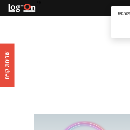
a>
קשר
וויית המשתמש
שליחת קו״ח