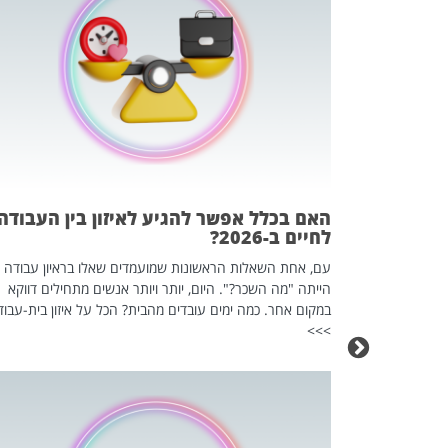
 המשחק
וא כלי שהופך
אז מה זה בדיוק
ים עליו? הכל
האם בכלל אפשר להגיע לאיזון בין העבודה
לחיים ב-2026?
עם, אחת השאלות הראשונות שמועמדים שאלו בראיון עבודה
הייתה "מה השכר?". היום, יותר ויותר אנשים מתחילים דווקא
במקום אחר. כמה ימים עובדים מהבית? הכל על איזון בית-עבוד
>>>
כה השקטה