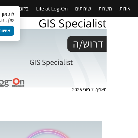
אודות
משרות
שירותים
Life at Log-On
בלוג
טבלאות
לוג און 
GIS Specialist
שלך. המש
אישור
תאריך: 7 ביוני 2026