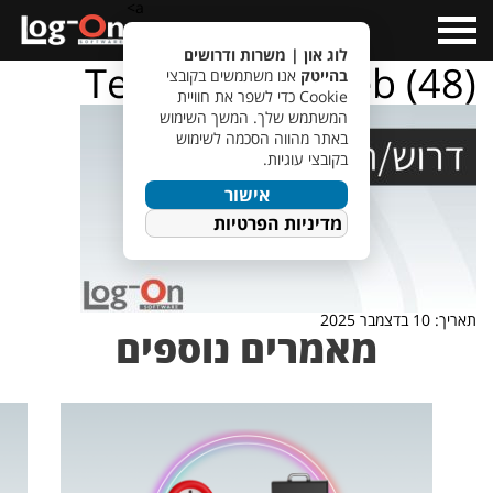
a>
Open
Menu
לוג און | משרות ודרושים
TempletJobsWeb (48)
בהייטק
אנו משתמשים בקובצי
Cookie כדי לשפר את חוויית
המשתמש שלך. המשך השימוש
באתר מהווה הסכמה לשימוש
בקובצי עוגיות.
אישור
מדיניות הפרטיות
תאריך: 10 בדצמבר 2025
מאמרים נוספים