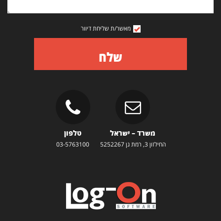
מאשר/ת שליחת דיוור
שלח
משרד – ישראל
טלפון
החילזון 3, רמת גן 5252267
03-5763100