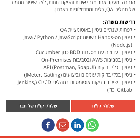
הגדרה ומעקב אחר מדדי איכות והפקת דוחות, לצד שיפור מתמיד
של תהליכי QA, כלים ומתודולוגיות בארגון.
דרישות משרה:
לפחות שנתיים ניסיון באוטומציית QA
ניסיון Hands-on בשפות Java / Python / JavaScript
(Node.js)
ניסיון בעבודה עם מסגרות BDD כגון Cucumber
ניסיון בסביבות AWS ובסביבות On-Premises
ניסיון בכלי בדיקות API (Postman, SoapUI)
ניסיון בכלי בדיקות עומסים וביצועים (JMeter, Gatling)
ניסיון בשילוב בדיקות אוטומטיות בתהליכי CI/CD (Jenkins,
GitLab וכד’)
שלח/י קו"ח
שלח/י קו"ח של חבר