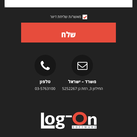
מאשר/ת שליחת דיוור
שלח
משרד – ישראל
טלפון
החילזון 3, רמת גן 5252267
03-5763100