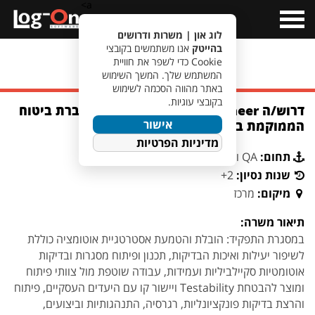
a>
Open
Menu
לוג און | משרות ודרושים
בהייטק
אנו משתמשים בקובצי
Cookie כדי לשפר את חוויית
מעבר לחיפוש משרות
המשתמש שלך. המשך השימוש
באתר מהווה הסכמה לשימוש
בקובצי עוגיות.
דרוש/ה QA Automation Engineer לחברת ביטוח
אישור
הממוקמת בפ"ת
מדיניות הפרטיות
תחום:
QA ואוטומציה
שנות נסיון:
2+
מיקום:
מרכז
תיאור משרה:
במסגרת התפקיד: הובלת והטמעת אסטרטגיית אוטומציה כוללת
לשיפור יעילות ואיכות הבדיקות, תכנון ופיתוח מסגרות ובדיקות
אוטומטיות סקיילביליות ועמידות, עבודה שוטפת מול צוותי פיתוח
ומוצר להבטחת Testability ויישור קו עם היעדים העסקיים, פיתוח
והרצת בדיקות פונקציונליות, רגרסיה, התנהגותיות וביצועים,