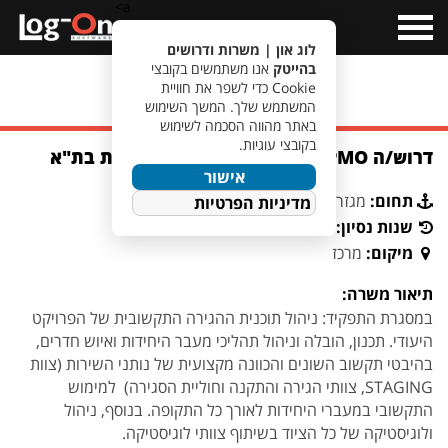
a>
Open
Menu
לוג און | משרות ודרושים
בהייטק
אנו משתמשים בקובצי
Cookie כדי לשפר את חוויית
מעבר לחיפוש משרות
המשתמש שלך. המשך השימוש
באתר מהווה הסכמה לשימוש
בקובצי עוגיות.
דרוש/ה PMO לחברה ביטחונית הממוקמת בת"א
אישור
תחום:
מגזר ביטחוני
מדיניות הפרטיות
שנות נסיון:
2+
מיקום:
מרכז
תיאור משרה:
במסגרת התפקיד: ניהול תוכנית ההגירה התקשובית של הפרויקט
היעודי. תכנון, הובלה וניהול תהליכי מעבר היחידות ואיוש חדרים,
בהיבטי תקשוב השונים והכוונה מקצועית של נותני השירות (צוות
STAGING, צוותי הגירה והתקנה וחוליית הסגירה) למימוש
התקשובי במעברי היחידות לאורך כל התקופה. בנוסף, ניהול
ולוגיסטיקה של כל הציוד בשיתוף צוותי לוגיסטיקה.