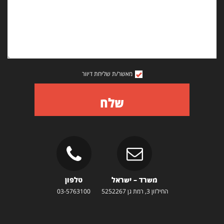
מאשר/ת שליחת דיוור
שלח
משרד – ישראל
טלפון
החילזון 3, רמת גן 5252267
03-5763100