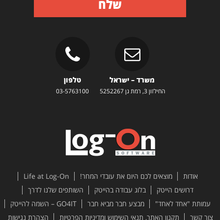
שלח
משרד – ישראל
טלפון
החילזון 3, רמת גן 5252267
03-5763100
אודות
מוצאים לכם היום את עובדי המחר!
Life at Log-On
דרושים הייטק
בלוג עבודה בהייטק
השותפים שלנו לדרך
עמותת "אחד לאחד"
מבצע חבר מביא חבר
GO4IT – השמה להייטק
צור קשר
תקנון האתר, תנאי השימוש ומדיניות הפרטיות
הצהרת נגישות