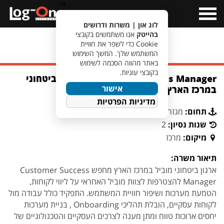
a>
Open
Menu
לוג און | משרות ודרושים
בהייטק
אנו משתמשים בקובצי
Cookie כדי לשפר את חוויית
מעבר לחיפוש משרות
המשתמש שלך. המשך השימוש
באתר מהווה הסכמה לשימוש
בקובצי עוגיות.
Customer Success Manager | ארגון ביטחוני
אישור
במרכז הארץ
מדיניות הפרטיות
תחום:
מגזר ביטחוני
שנות נסיון:
2
מיקום:
מרכז
תיאור משרה:
ארגון ביטחוני מוביל במרכז הארץ מחפש Customer Success
Manager להצטרפות לצוות מוביל האחראי על ליווי לקוחות,
הטמעת מערכות ושיפור חוויית המשתמש. התפקיד כולל עבודה מול
לקוחות עסקיים, הובלת תהליכי Onboarding , בניית מערכות
יחסים ארוכות טווח ומתן מענה לצרכים העסקיים והטכנולוגיים של