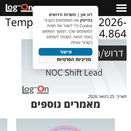
a>
Open
Menu
לוג און | משרות ודרושים
TempletJobsWeb – 2026-
בהייטק
אנו משתמשים בקובצי
Cookie כדי לשפר את חוויית
01-25T133924.864
המשתמש שלך. המשך השימוש
באתר מהווה הסכמה לשימוש
בקובצי עוגיות.
אישור
מדיניות הפרטיות
תאריך: 25 בינואר 2026
מאמרים נוספים