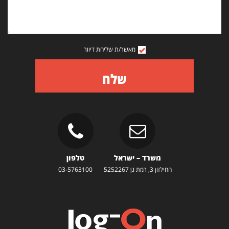
מאשר/ת שליחת דיוור
שלח
משרד – ישראל
טלפון
החילזון 3, רמת גן 5252267
03-5763100