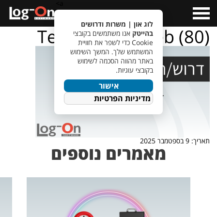
a>
Open
Menu
לוג און | משרות ודרושים
TempletJobsWeb (80)
בהייטק
אנו משתמשים בקובצי
Cookie כדי לשפר את חוויית
המשתמש שלך. המשך השימוש
באתר מהווה הסכמה לשימוש
בקובצי עוגיות.
אישור
מדיניות הפרטיות
תאריך: 9 בספטמבר 2025
מאמרים נוספים