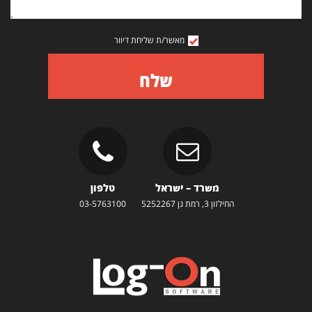
מאשר/ת שליחת דיוור
שלח
משרד – ישראל
טלפון
החילזון 3, רמת גן 5252267
03-5763100