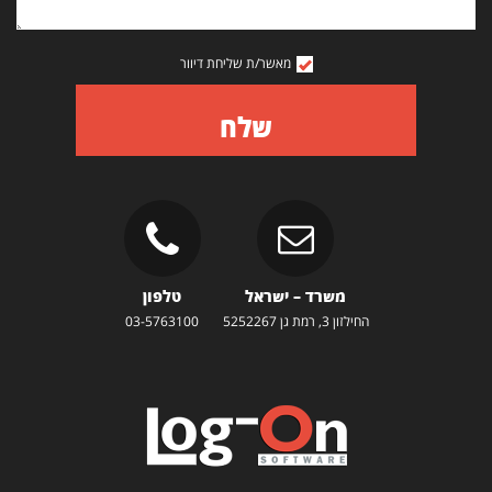
מאשר/ת שליחת דיוור
שלח
משרד – ישראל
טלפון
החילזון 3, רמת גן 5252267
03-5763100