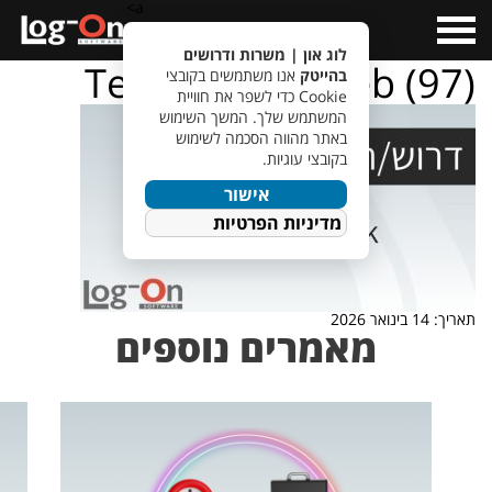
a>
Open
Menu
לוג און | משרות ודרושים
TempletJobsWeb (97)
בהייטק
אנו משתמשים בקובצי
Cookie כדי לשפר את חוויית
המשתמש שלך. המשך השימוש
באתר מהווה הסכמה לשימוש
בקובצי עוגיות.
אישור
מדיניות הפרטיות
תאריך: 14 בינואר 2026
מאמרים נוספים