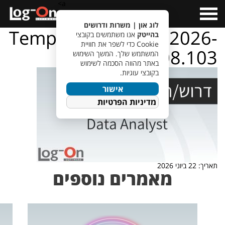
a>
Open
Menu
לוג און | משרות ודרושים
TempletJobsWeb – 2026-
בהייטק
אנו משתמשים בקובצי
Cookie כדי לשפר את חוויית
06-22T082708.103
המשתמש שלך. המשך השימוש
באתר מהווה הסכמה לשימוש
בקובצי עוגיות.
אישור
מדיניות הפרטיות
תאריך: 22 ביוני 2026
מאמרים נוספים