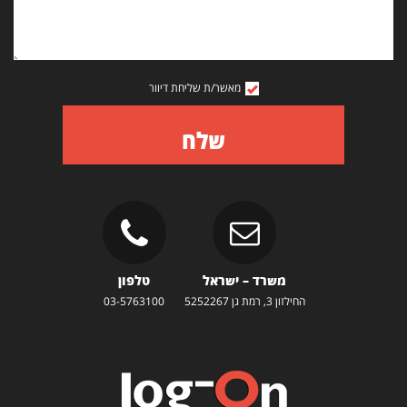
מאשר/ת שליחת דיוור
שלח
משרד – ישראל
טלפון
החילזון 3, רמת גן 5252267
03-5763100