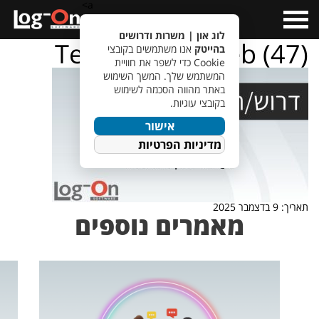
a>
Open
Menu
לוג און | משרות ודרושים
TempletJobsWeb (47)
בהייטק
אנו משתמשים בקובצי
Cookie כדי לשפר את חוויית
המשתמש שלך. המשך השימוש
באתר מהווה הסכמה לשימוש
בקובצי עוגיות.
אישור
מדיניות הפרטיות
תאריך: 9 בדצמבר 2025
מאמרים נוספים