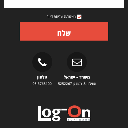
מאשר/ת שליחת דיוור
שלח
משרד – ישראל
טלפון
החילזון 3, רמת גן 5252267
03-5763100