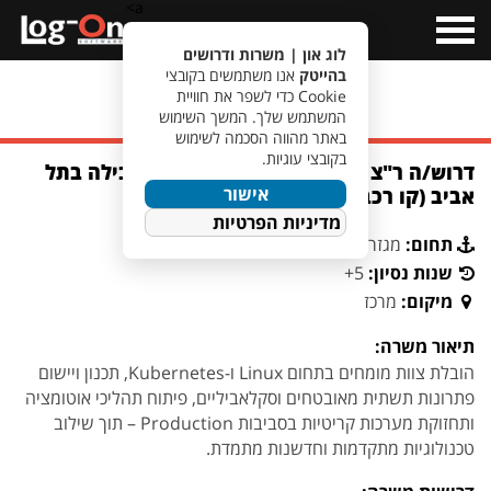
a>
Open
Menu
לוג און | משרות ודרושים
בהייטק
אנו משתמשים בקובצי
Cookie כדי לשפר את חוויית
מעבר לחיפוש משרות
המשתמש שלך. המשך השימוש
באתר מהווה הסכמה לשימוש
בקובצי עוגיות.
דרוש/ה ר"צ Linux לחברה ביטחונית מובילה בתל
אישור
אביב (קו רכבת)
מדיניות הפרטיות
תחום:
מגזר ביטחוני
שנות נסיון:
5+
מיקום:
מרכז
תיאור משרה:
הובלת צוות מומחים בתחום Linux ו-Kubernetes, תכנון ויישום
פתרונות תשתית מאובטחים וסקלאביליים, פיתוח תהליכי אוטומציה
ותחזוקת מערכות קריטיות בסביבות Production – תוך שילוב
טכנולוגיות מתקדמות וחדשנות מתמדת.