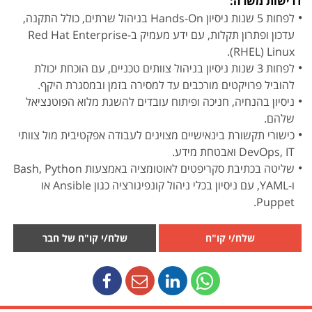
דרישות משרה:
לפחות 5 שנות ניסיון Hands-On בניהול שרתים, כולל התקנה,
עדכון ופתרון תקלות, עם ידע מעמיק ב-Red Hat Enterprise
Linux ‏(RHEL).
לפחות 3 שנות ניסיון בניהול צוותים טכניים, עם הוכחת יכולת
להוביל פרויקטים מורכבים עד למסירה בזמן ובמסגרת היקף.
ניסיון בהנחיה, חניכה ופיתוח עובדים להשגת מלוא הפוטנציאל
שלהם.
כישורי תקשורת בינאישיים מצוינים לעבודה אפקטיבית מול צוותי
DevOps, IT ואבטחת מידע.
שליטה בכתיבת סקריפטים לאוטומציה באמצעות Bash, Python
ו-YAML, עם ניסיון בכלי ניהול קונפיגורציה כגון Ansible או
Puppet.
שלח/י קו"ח
שלח/י קו"ח של חבר