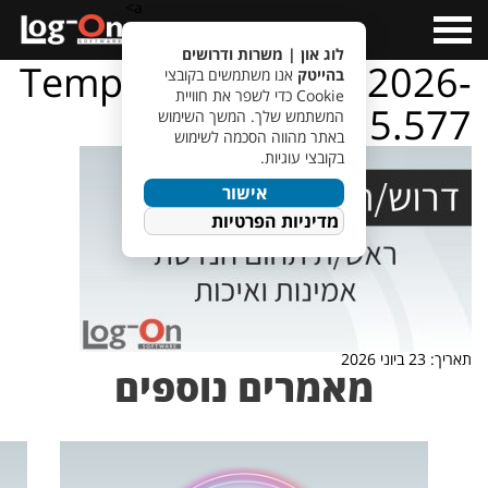
a>
Open
Menu
לוג און | משרות ודרושים
TempletJobsWeb – 2026-
בהייטק
אנו משתמשים בקובצי
Cookie כדי לשפר את חוויית
06-23T130815.577
המשתמש שלך. המשך השימוש
באתר מהווה הסכמה לשימוש
בקובצי עוגיות.
אישור
מדיניות הפרטיות
תאריך: 23 ביוני 2026
מאמרים נוספים