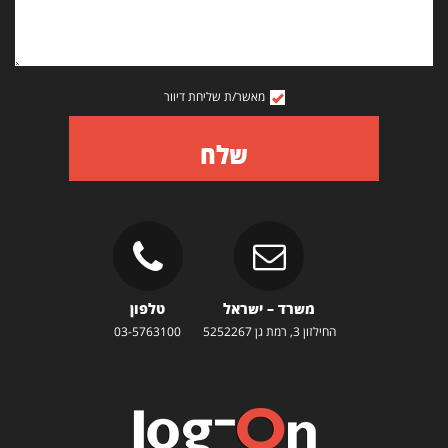
מאשר/ת שליחת דיוור
שלח
משרד – ישראל
טלפון
החילזון 3, רמת גן 5252267
03-5763100