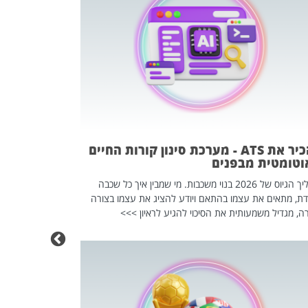
פוטרתם? כ
מה שנראה מצד א
וזו אולי הנקוד
מחוץ לארגון: פיטורים ב־2026 הם ל
להכיר את ATS - מערכת סינון קורות החיים
וטומטית מבפנים
תהליך הגיוס של 2026 בנוי משכבות. מי שמבין איך כל שכבה
דת, מתאים את עצמו בהתאם ויודע להציג את עצמו בצורה
ה, מגדיל משמעותית את הסיכוי להגיע לראיון >>>
מחפשים עב
שכדאי לכם 