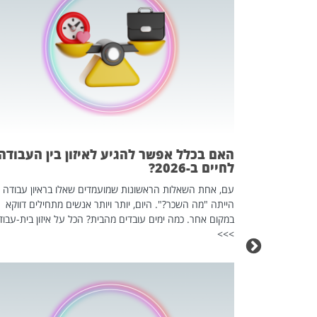
 המשחק
וא כלי שהופך
אז מה זה בדיוק
ים עליו? הכל
האם בכלל אפשר להגיע לאיזון בין העבודה
לחיים ב-2026?
עם, אחת השאלות הראשונות שמועמדים שאלו בראיון עבודה
הייתה "מה השכר?". היום, יותר ויותר אנשים מתחילים דווקא
במקום אחר. כמה ימים עובדים מהבית? הכל על איזון בית-עבוד
>>>
כה השקטה