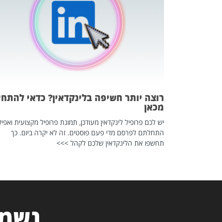
 לדעת להשתמש בזה?
 ב-2026, זו כתבה שהיא בגדר
רוצה יותר חשיפה בלינקדאין? כדאי להתחי
מכאן
יש לכם פרופיל לינקדאין מעודכן, תמונת פרופיל מקצועית ואפיל
התחלתם לפרסם מדי פעם פוסטים. זה לא יקרה ביום. כך
תחשפו את הלינקדאין שלכם לקהל >>>
נשמח