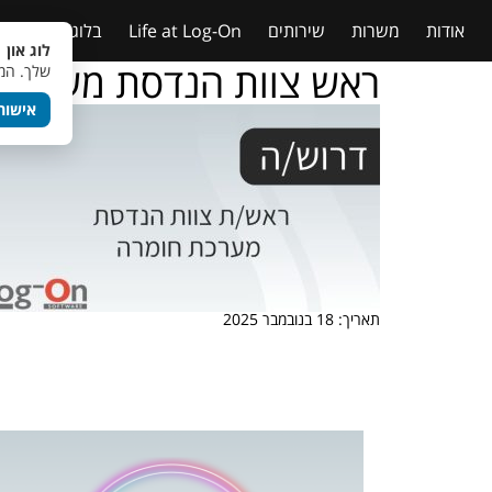
אודות
משרות
שירותים
Life at Log-On
בלוג
טבלאות
לוג און 
ראש צוות הנדסת מערכת
שלך. המש
אישור
תאריך: 18 בנובמבר 2025