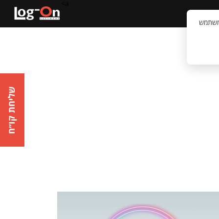
a>
קשר
וויית המשתמש
שליחת קו״ח