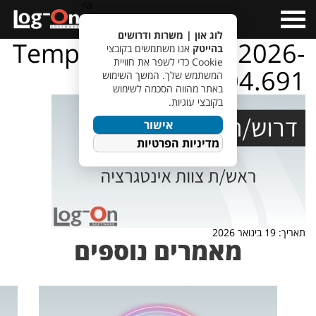
a>
Open
Menu
לוג און | משרות ודרושים
TempletJobsWeb – 2026-
בהייטק
אנו משתמשים בקובצי
Cookie כדי לשפר את חוויית
01-19T135304.691
המשתמש שלך. המשך השימוש
באתר מהווה הסכמה לשימוש
בקובצי עוגיות.
אישור
מדיניות הפרטיות
תאריך: 19 בינואר 2026
מאמרים נוספים