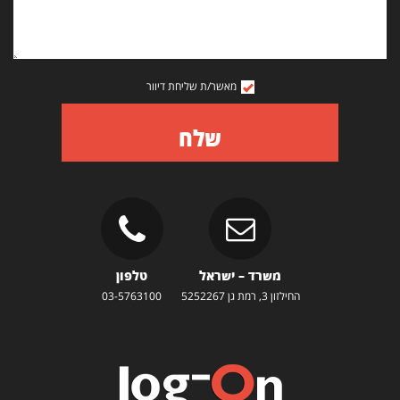
מאשר/ת שליחת דיוור
שלח
משרד – ישראל
טלפון
החילזון 3, רמת גן 5252267
03-5763100