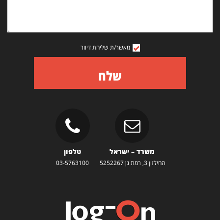
מאשר/ת שליחת דיוור
שלח
משרד – ישראל
טלפון
החילזון 3, רמת גן 5252267
03-5763100