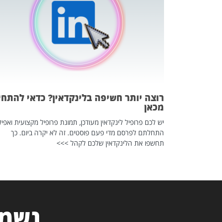
 לדעת להשתמש בזה?
 ב-2026, זו כתבה שהיא בגדר
רוצה יותר חשיפה בלינקדאין? כדאי להתחי
מכאן
יש לכם פרופיל לינקדאין מעודכן, תמונת פרופיל מקצועית ואפיל
התחלתם לפרסם מדי פעם פוסטים. זה לא יקרה ביום. כך
תחשפו את הלינקדאין שלכם לקהל >>>
נשמח