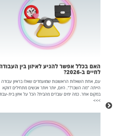
 המשחק
וא כלי שהופך
אז מה זה בדיוק
ים עליו? הכל
האם בכלל אפשר להגיע לאיזון בין העבודה
לחיים ב-2026?
עם, אחת השאלות הראשונות שמועמדים שאלו בראיון עבודה
הייתה "מה השכר?". היום, יותר ויותר אנשים מתחילים דווקא
במקום אחר. כמה ימים עובדים מהבית? הכל על איזון בית-עבוד
>>>
כה השקטה