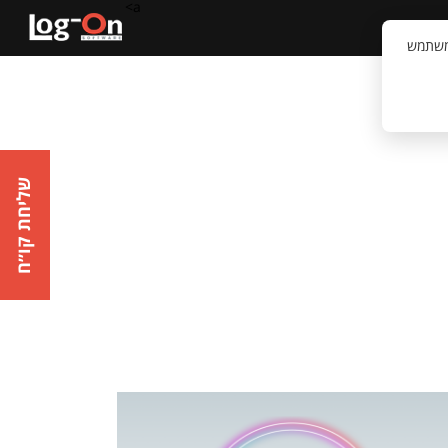
a>
קשר
וויית המשתמש
שליחת קו״ח