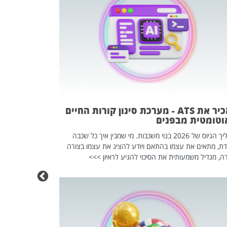
פוטרתם? כ
מה שנראה מצד א
וזו אולי הנקוד
מחוץ לארגון: פיטורים ב־2026 הם ל
להכיר את ATS - מערכת סינון קורות החיים
וטומטית מבפנים
תהליך הגיוס של 2026 בנוי משכבות. מי שמבין איך כל שכבה
דת, מתאים את עצמו בהתאם ויודע להציג את עצמו בצורה
ה, מגדיל משמעותית את הסיכוי להגיע לראיון >>>
מחפשים עב
שכדאי לכם 