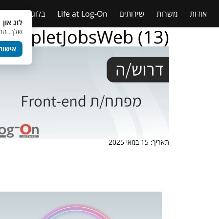
אודות
משרות
שירותים
Life at Log-On
בלוג
טבלאות
לוג און 
TempletJobsWeb (13)
שלך. המש
אישור
תאריך: 15 במאי 2025