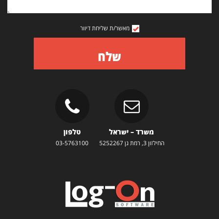
מאשר/ת שליחת דיוור
שלח
משרד – ישראל
טלפון
החילזון 3, רמת גן 5252267
03-5763100