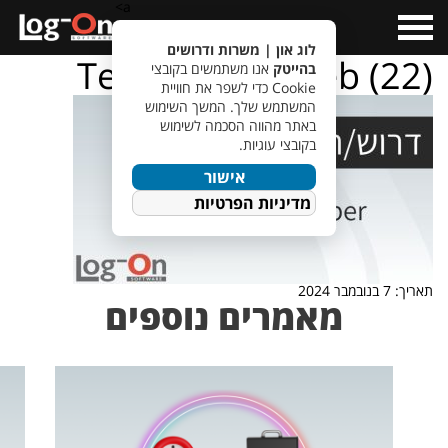
a>
Open
Menu
לוג און | משרות ודרושים
TempletJobsWeb (22)
בהייטק
אנו משתמשים בקובצי
Cookie כדי לשפר את חוויית
המשתמש שלך. המשך השימוש
באתר מהווה הסכמה לשימוש
בקובצי עוגיות.
אישור
מדיניות הפרטיות
תאריך: 7 בנובמבר 2024
מאמרים נוספים