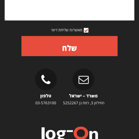
מאשר/ת שליחת דיוור
שלח
משרד – ישראל
טלפון
החילזון 3, רמת גן 5252267
03-5763100