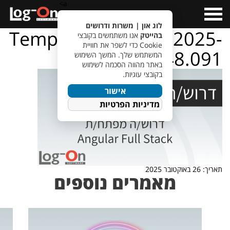
a>
Open
Menu
לוג און | משרות ודרושים
TempletJobsWeb – 2025-
בהייטק
אנו משתמשים בקובצי
Cookie כדי לשפר את חוויית
10-26T113848.091
המשתמש שלך. המשך השימוש
באתר מהווה הסכמה לשימוש
בקובצי עוגיות.
אישור
מדיניות הפרטיות
תאריך: 26 באוקטובר 2025
מאמרים נוספים