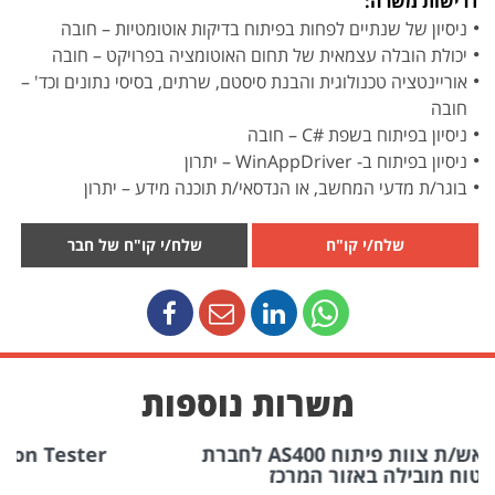
דרישות משרה:
ניסיון של שנתיים לפחות בפיתוח בדיקות אוטומטיות – חובה
יכולת הובלה עצמאית של תחום האוטומציה בפרויקט – חובה
אוריינטציה טכנולוגית והבנת סיסטם, שרתים, בסיסי נתונים וכד' –
חובה
ניסיון בפיתוח בשפת #C – חובה
ניסיון בפיתוח ב- WinAppDriver – יתרון
בוגר/ת מדעי המחשב, או הנדסאי/ת תוכנה מידע – יתרון
שלח/י קו"ח
שלח/י קו"ח של חבר
משרות נוספות
AS400 לחברת
Senior SAP Automation Tester | ארגון
ביטחוני במרכז הארץ