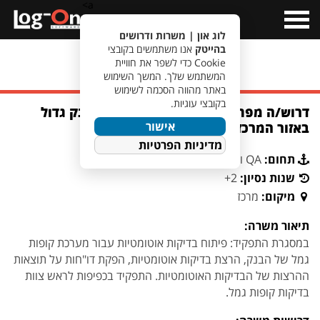
a>
Open
Menu
לוג און | משרות ודרושים
בהייטק
אנו משתמשים בקובצי
Cookie כדי לשפר את חוויית
מעבר לחיפוש משרות
המשתמש שלך. המשך השימוש
באתר מהווה הסכמה לשימוש
בקובצי עוגיות.
דרוש/ה מפתח/ת בדיקות אוטומטיות לבנק גדול
אישור
באזור המרכז
מדיניות הפרטיות
תחום:
QA ואוטומציה
שנות נסיון:
2+
מיקום:
מרכז
תיאור משרה:
במסגרת התפקיד: פיתוח בדיקות אוטומטיות עבור מערכת קופות
גמל של הבנק, הרצת בדיקות אוטומטיות, הפקת דו"חות על תוצאות
ההרצות של הבדיקות האוטומטיות. התפקיד בכפיפות לראש צוות
בדיקות קופות גמל.