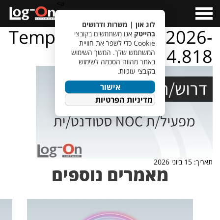
a>
Open
Menu
לוג און | משרות ודרושים
TempletJobsWeb – 2026-
בהייטק
אנו משתמשים בקובצי
Cookie כדי לשפר את חוויית
06-15T111614.818
המשתמש שלך. המשך השימוש
באתר מהווה הסכמה לשימוש
בקובצי עוגיות.
אישור
מדיניות הפרטיות
תאריך: 15 ביוני 2026
מאמרים נוספים