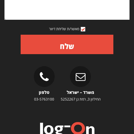
מאשר/ת שליחת דיוור
שלח
משרד – ישראל
טלפון
החילזון 3, רמת גן 5252267
03-5763100