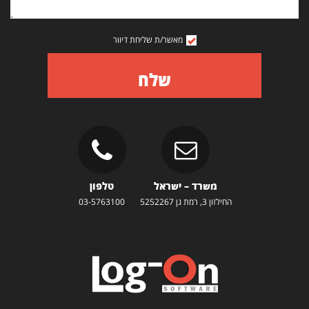
מאשר/ת שליחת דיוור
שלח
משרד – ישראל
טלפון
החילזון 3, רמת גן 5252267
03-5763100