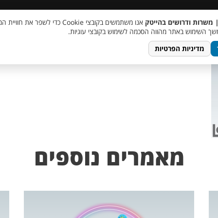
 שכר
סוכן AI
מבצע חבר מביא חבר
מעורבות חברתית
צור 
| משרות ודרושים בהייטק
אנו משתמשים בקובצי Cookie כדי לשפר את ח
TempletJobsWeb – 20
ך השימוש באתר מהווה הסכמה לשימוש בקובצי עוגיות.
מדיניות הפרטיות
מאמרים נוספים