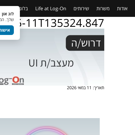
אודות
משרות
שירותים
Life at Log-On
בלוג
טבלאות
לוג און 
26-05-11T135324.847
שלך. המש
אישור
תאריך: 11 במאי 2026