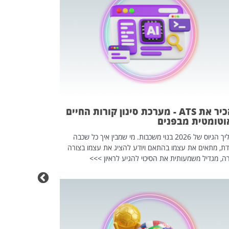
פוטרתם? כ
מה שנראה מצד א
וזו אולי הנקוד
מחוץ לארגון: פיטורים ב־2026 הם ל
להכיר את ATS - מערכת סינון קורות החיים
וטומטית מבפנים
תהליך הגיוס של 2026 בנוי משכבות. מי שמבין איך כל שכבה
דת, מתאים את עצמו בהתאם ויודע להציג את עצמו בצורה
ה, מגדיל משמעותית את הסיכוי להגיע לראיון >>>
מחפשים עב
שכדאי לכם 