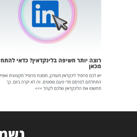
 לדעת להשתמש בזה?
 ב-2026, זו כתבה שהיא בגדר
רוצה יותר חשיפה בלינקדאין? כדאי להתחי
מכאן
יש לכם פרופיל לינקדאין מעודכן, תמונת פרופיל מקצועית ואפיל
התחלתם לפרסם מדי פעם פוסטים. זה לא יקרה ביום. כך
תחשפו את הלינקדאין שלכם לקהל >>>
נשמח