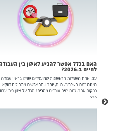
 המשחק
וא כלי שהופך
אז מה זה בדיוק
ים עליו? הכל
האם בכלל אפשר להגיע לאיזון בין העבודה
לחיים ב-2026?
עם, אחת השאלות הראשונות שמועמדים שאלו בראיון עבודה
הייתה "מה השכר?". היום, יותר ויותר אנשים מתחילים דווקא
במקום אחר. כמה ימים עובדים מהבית? הכל על איזון בית-עבוד
>>>
כה השקטה