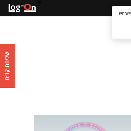
a>
קשר
וויית המשתמש
שליחת קו״ח