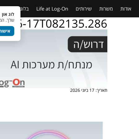
אודות
משרות
שירותים
Life at Log-On
בלוג
טבלאות
לוג און 
26-06-17T082135.286
שלך. המש
אישור
תאריך: 17 ביוני 2026