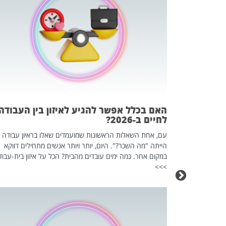
 המשחק
וא כלי שהופך
אז מה זה בדיוק
ים עליו? הכל
האם בכלל אפשר להגיע לאיזון בין העבודה
לחיים ב-2026?
עם, אחת השאלות הראשונות שמועמדים שאלו בראיון עבודה
הייתה "מה השכר?". היום, יותר ויותר אנשים מתחילים דווקא
במקום אחר. כמה ימים עובדים מהבית? הכל על איזון בית-עבוד
>>>
כה השקטה