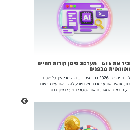
פוטרתם? כ
מה שנראה מצד א
וזו אולי הנקוד
מחוץ לארגון: פיטורים ב־2026 הם ל
להכיר את ATS - מערכת סינון קורות החיים
וטומטית מבפנים
תהליך הגיוס של 2026 בנוי משכבות. מי שמבין איך כל שכבה
דת, מתאים את עצמו בהתאם ויודע להציג את עצמו בצורה
ה, מגדיל משמעותית את הסיכוי להגיע לראיון >>>
מחפשים עב
שכדאי לכם 