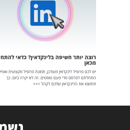
 לדעת להשתמש בזה?
 ב-2026, זו כתבה שהיא בגדר
רוצה יותר חשיפה בלינקדאין? כדאי להתחי
מכאן
יש לכם פרופיל לינקדאין מעודכן, תמונת פרופיל מקצועית ואפיל
התחלתם לפרסם מדי פעם פוסטים. זה לא יקרה ביום. כך
תחשפו את הלינקדאין שלכם לקהל >>>
נשמח