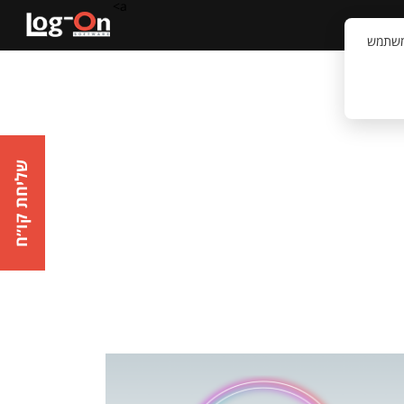
a>
קשר
וויית המשתמש
שליחת קו״ח