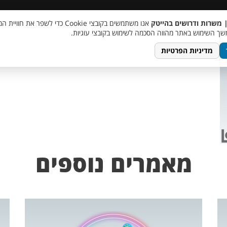
 שכר
סוכן AI
מבצע חבר מביא חבר
מעורבות חברתית
צור 
| משרות ודרושים בהייטק
אנו משתמשים בקובצי Cookie כדי לשפר את ח
TempletJobsWeb – 20
ך השימוש באתר מהווה הסכמה לשימוש בקובצי עוגיות.
מדיניות הפרטיות
מאמרים נוספים