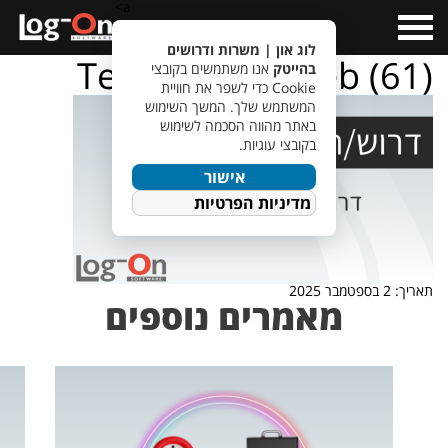
a>
Open
Menu
לוג און | משרות ודרושים
TempletJobsWeb (61)
בהייטק
אנו משתמשים בקובצי
Cookie כדי לשפר את חוויית
המשתמש שלך. המשך השימוש
באתר מהווה הסכמה לשימוש
בקובצי עוגיות.
אישור
מדיניות הפרטיות
תאריך: 2 בספטמבר 2025
מאמרים נוספים