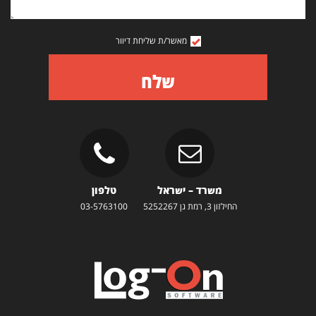
מאשר/ת שליחת דיוור
שלח
משרד – ישראל
טלפון
החילזון 3, רמת גן 5252267
03-5763100