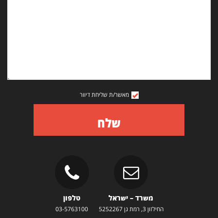
מאשר/ת שליחת דיוור
שלח
משרד – ישראל
טלפון
החילזון 3, רמת גן 5252267
03-5763100