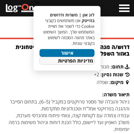
a>
Open
Menu
לוג און | משרות ודרושים
בהייטק
אנו משתמשים בקובצי
Cookie כדי לשפר את חוויית
מעבר לחיפוש משרות
המשתמש שלך. המשך השימוש
באתר מהווה הסכמה לשימוש
בקובצי עוגיות.
דרוש/ה מנהל/ת פרויקט סייבר לחברה ביטחונית
אישור
באזור השפלה
מדיניות הפרטיות
תחום:
מגזר ביטחוני
שנות נסיון:
2+
מיקום:
שפלה
תיאור משרה:
ניהול והובלה של מספר פרויקטים במקביל (5–6), בתחום הסייבר
וההגנה בפרויקטי אמל"ח וטכנולוגיות מתקדמות.
עבודה צמודה עם לקוחות קצה, צוותי פיתוח ומהנדסי מערכת,
משלב האפיון ועד ליישום, כולל הכנת דוחות וניהול משימות ברמה
יומיומית.