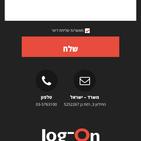
מאשר/ת שליחת דיוור
שלח
משרד – ישראל
טלפון
החילזון 3, רמת גן 5252267
03-5763100