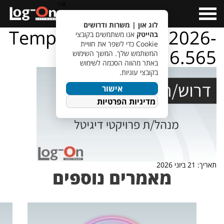
a>
Open
Menu
לוג און | משרות ודרושים
TempletJobsWeb – 2026-
בהייטק
אנו משתמשים בקובצי
Cookie כדי לשפר את חוויית
06-21T151216.565
המשתמש שלך. המשך השימוש
באתר מהווה הסכמה לשימוש
בקובצי עוגיות.
אישור
מדיניות הפרטיות
תאריך: 21 ביוני 2026
מאמרים נוספים