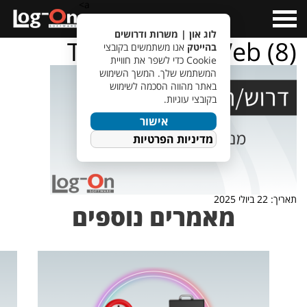
a>
Open
Menu
לוג און | משרות ודרושים
TempletJobsWeb (8)
בהייטק
אנו משתמשים בקובצי
Cookie כדי לשפר את חוויית
המשתמש שלך. המשך השימוש
באתר מהווה הסכמה לשימוש
בקובצי עוגיות.
אישור
מדיניות הפרטיות
תאריך: 22 ביולי 2025
מאמרים נוספים