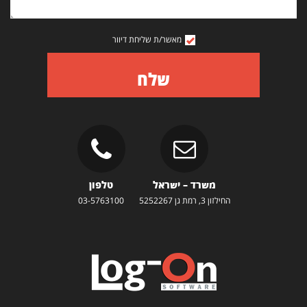
מאשר/ת שליחת דיוור
שלח
משרד – ישראל
טלפון
החילזון 3, רמת גן 5252267
03-5763100