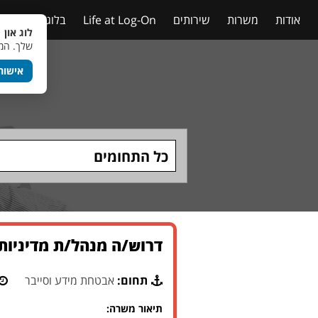
אודות
משרות
שירותים
Life at Log-On
בלוג
טבלאות
לוג און 
שלך. המש
אישור
כל התחומים
דרוש/ה מנהל/ת מדיניות 
תחום:
אבטחת מידע וסייבר
תיאור משרה: