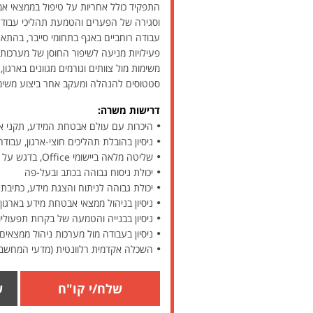
התפקיד כולל אחריות על טיפול בממצאי אב
וסגירה של הפערים והטמעת תהליכי עבודה 
עבודה רוחביים באגף בתחומי סייבר, בהתאם 
פעילויות מניעה לשיפור החוסן של מערכות ה
משימות מול צוותים וגורמים מגוונים בארגו
סטטוסים להנהלה ומעקב אחר ביצוע משימ
דרישות משרה:
היכרות עם עולם אבטחת המידע, תקני אבטחה (כגון ISO 27001, NIST), רגולציות (כגון SOX, GDPR)
ניסיון בהובלת תהליכים חוצי-ארגון, עבוד
שליטה מלאה ביישומי Office, בדגש על Excel (נוסחאות, Pivot) ו-PowerPoint (כולל בניית מצגות והצגת ממצאים בצורה מקצועית)
יכולת ניסוח גבוהה בכתב ובעל-פה
יכולת גבוהה לניתוח והצגת מידע, כתיבת
ניסיון בניהול ממצאי אבטחת מידע בארגון טכ
ניסיון בבנייה והטמעה של בקרות תפעוליות
ניסיון בעבודה מול מערכות ניהול ממצאים כגון GRC או מערכות ניטור וניהול חולשו
השכלה אקדמית רלוונטית (מדעי המחשב/מע
שלח/י קו"ח
ש