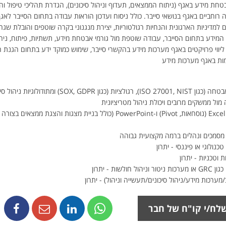
טחת מידע באגף (ניתוח הממצאים, תעדוף וניהול סיכונים), הגדרת תהליכי טיפול ו
רוחביים באגף בנושאי סייבר. כולל ניסוח ועדכון הוראות עבודה בתחום הסייבר לא
למדיניות הארגונית והנחיות רגולטוריות, יצירת מנגנוני בקרה שוטפים והובלת שגר
מידע בתחום הסייבר, עבודה שוטפת מול גורמי אבטחת מידע, תשתיות, פיתוח, ניהול ס
ן, ליווי פרויקטים באגף מערכות מידע בהקשרי סייבר, שימוש כמוקד ידע בתחום הגנת
ות באגף מערכות מידע
 ומתודולוגיות ניהול סיכונים
ה מול ממשקים מרובים ויכולת ניהול מטריציונית
 מסמכים ונהלים ברמה מקצועית גבוהה
נולוגי או פיננסי - יתרון
 וטכניות - יתרון
ת - יתרון
רכות מידע/ניהול סיכונים/תעשייה וניהול) - יתרון
לח/י קו"ח של חבר