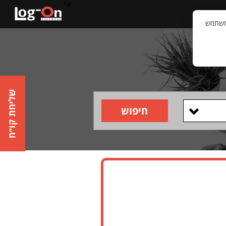
a>
קשר
וויית המשתמש
שליחת קו״ח
חיפוש