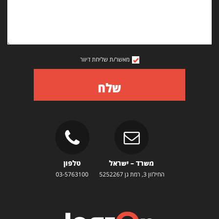
מאשר/ת שליחת דיוור
שלח
משרד – ישראל
טלפון
החילזון 3, רמת גן 5252267
03-5763100