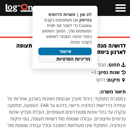
a>
Open
Menu
לוג און | משרות ודרושים
בהייטק
אנו משתמשים בקובצי
Cookie כדי לשפר את חוויית
מעבר לחיפוש משרות
המשתמש שלך. המשך השימוש
באתר מהווה הסכמה לשימוש
בקובצי עוגיות.
דרוש/ה מנהל/ת אבטחת איכות בתחום התעופה
אישור
לארגון ביטחוני מוביל בדרום הארץ
מדיניות הפרטיות
תחום:
מגזר ביטחוני
שנות נסיון:
3+
מיקום:
דרום
תיאור משרה:
במסגרת התפקיד: ניהול מערך אבטחת האיכות בארגון, אחריות על
עמידה בדרישות רגולציה ורישוי, בדגש על FAR. הטמעה, תחזוקה
ובקרה על נהלי איכות וסטנדרטים תעופתיים, הובלת מבדקי איכות
פנימיים וחיצוניים. עבודה שוטפת מול רשויות תעופה, גופי פיקוח
ורגולציה. התפקיד אינו מעולמות התוכנה וכולל עבודה שוטפת מול