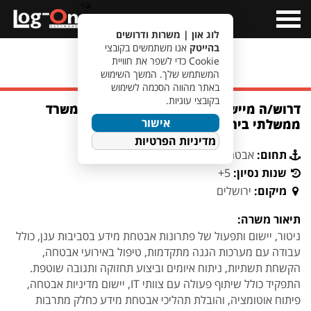
a>
Open
Menu
לוג און | משרות ודרושים
בהייטק
אנו משתמשים בקובצי
Cookie כדי לשפר את חוויית
מעבר לחיפוש משרות
המשתמש שלך. המשך השימוש
באתר מהווה הסכמה לשימוש
בקובצי עוגיות.
דרוש/ה מיישמ/ת אבטחת מידע וסייבר למשרד
אישור
ממשלתי בירושלים
מדיניות הפרטיות
תחום:
אבטחת מידע וסייבר
שנות נסיון:
5+
מיקום:
ירושלים
תיאור משרה:
ניטור, יישום ותפעול של פתרונות אבטחת מידע בסביבות ענן, כולל
עבודה עם מערכות הגנה מתקדמות, טיפול באירועי אבטחה,
הקשחת תשתיות, ניתוח איומים וביצוע תחזוקה ותגובה שוטפת.
התפקיד כולל שיתוף פעולה עם צוותי IT, יישום מדיניות אבטחה,
פיתוח אוטומציה, והובלת תהליכי אבטחת מידע כחלק מתרבות