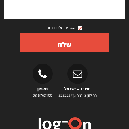
מאשר/ת שליחת דיוור
שלח
משרד – ישראל
טלפון
החילזון 3, רמת גן 5252267
03-5763100