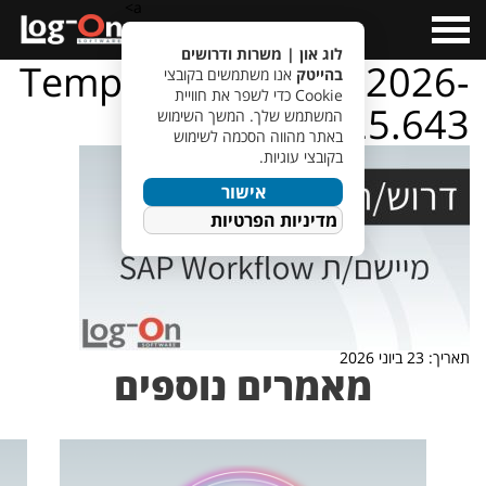
a>
Open
Menu
לוג און | משרות ודרושים
TempletJobsWeb – 2026-
בהייטק
אנו משתמשים בקובצי
Cookie כדי לשפר את חוויית
06-23T091325.643
המשתמש שלך. המשך השימוש
באתר מהווה הסכמה לשימוש
בקובצי עוגיות.
אישור
מדיניות הפרטיות
תאריך: 23 ביוני 2026
מאמרים נוספים