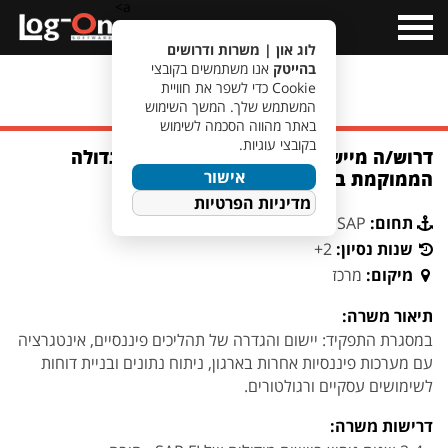
a>
Open
Menu
לוג און | משרות ודרושים
בהייטק
אנו משתמשים בקובצי
Cookie כדי לשפר את חוויית
מעבר לחיפוש משרות
המשתמש שלך. המשך השימוש
באתר מהווה הסכמה לשימוש
בקובצי עוגיות.
דרוש/ה מיישם/ת SAP FI לחברת ביטוח גדולה
אישור
הממוקמת בפתח תקווה
מדיניות הפרטיות
תחום:
SAP
שנות נסיון:
2+
מיקום:
מרכז
תיאור משרה:
במסגרת התפקיד: יישום והגדרה של תהליכים פיננסיים, אינטגרציה
עם מערכות פיננסיות אחרות בארגון, ניתוח נתונים ובניית דוחות
לשימושים עסקיים ורגולטורים.
דרישות משרה: