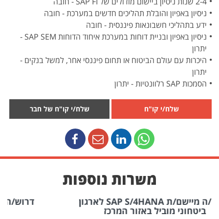
2-4 שנות ניסיון ביישום מודולים של SAP FI - חובה
ניסיון באפיון והובלת תהליכים חדשים במערכת - חובה
ידע בתהליכי חשבונאות פיננסית - חובה
ניסיון באפיון ובניית דוחות במערכת איחוד הדוחות SAP SEM -
יתרון
היכרות עם עולם הביטוח או תחום פיננסי אחר, למשל בנקים -
יתרון
הסמכות SAP רלוונטיות - יתרון
שלח/י קו"ח
שלח/י קו"ח של חבר
משרות נוספות
ארגון
דרוש/ה מדריך/ה מטמיע/ה SAP MM למשרד
ממשלתי באיירפורט סיטי