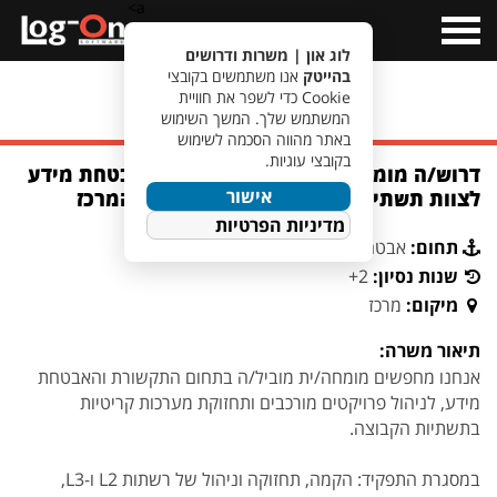
a>
Open
Menu
לוג און | משרות ודרושים
בהייטק
אנו משתמשים בקובצי
Cookie כדי לשפר את חוויית
מעבר לחיפוש משרות
המשתמש שלך. המשך השימוש
באתר מהווה הסכמה לשימוש
בקובצי עוגיות.
דרוש/ה מומחה/ית תשתיות תקשורת ואבטחת מידע
אישור
לצוות תשתיות ליבה בארגון גדול באזור המרכז
מדיניות הפרטיות
תחום:
אבטחת מידע וסייבר
שנות נסיון:
2+
מיקום:
מרכז
תיאור משרה:
אנחנו מחפשים מומחה/ית מוביל/ה בתחום התקשורת והאבטחת
מידע, לניהול פרויקטים מורכבים ותחזוקת מערכות קריטיות
בתשתיות הקבוצה.
במסגרת התפקיד: הקמה, תחזוקה וניהול של רשתות L2 ו-L3,