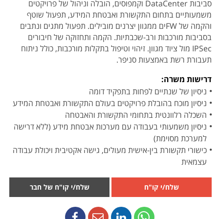
סביבות DataCenter וקמפוסים, הובלה וניהול של פרויקטים
משמעותיים בתחום התקשורת ואבטחת המידע, תפעול שוטף
והקמה של FWים ממגוון יצרנים מובילים. תפעול מתגים ונתבים
בסביבות מורכבות ורב-שכבתיות. הקמה ותחזוקה של חיבורים
IPSec מול ציוד מגוון. זיהוי וטיפול בתקלות מורכבות, כולל ניתוח
תעבורת רשת באמצעות סניפר.
דרישות משרה:
ניסיון של שנתיים לפחות בתפקיד דומה
ניסיון מוכח בהובלת פרויקטים בעולם התקשורת ואבטחת המידע
השכלה רלוונטית בתחומי התקשורת והאבטחה
ניסיון משמעותי בעבודה עם מערכות אבטחת מידע (ללא דרישה
למערכת מסוימת)
כישורי תקשורת בין-אישית מעולים, גישה אקטיבית ויכולת עבודה
עצמאית
שלח/י קו"ח
שלח/י קו"ח של חבר