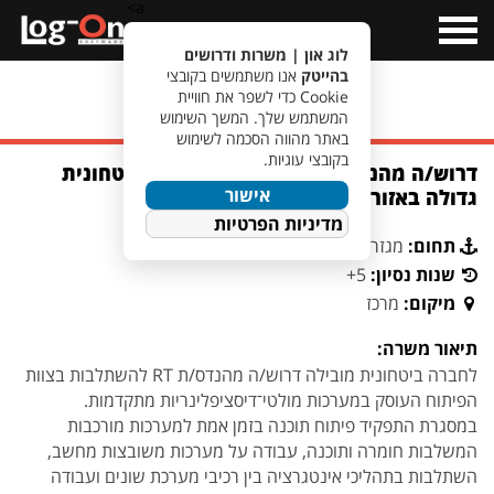
a>
Open
Menu
לוג און | משרות ודרושים
בהייטק
אנו משתמשים בקובצי
Cookie כדי לשפר את חוויית
מעבר לחיפוש משרות
המשתמש שלך. המשך השימוש
באתר מהווה הסכמה לשימוש
בקובצי עוגיות.
דרוש/ה מהנדס/ת Real-Time לחברה ביטחונית
אישור
גדולה באזור השפלה
מדיניות הפרטיות
תחום:
מגזר ביטחוני
שנות נסיון:
5+
מיקום:
מרכז
תיאור משרה:
לחברה ביטחונית מובילה דרוש/ה מהנדס/ת RT להשתלבות בצוות
הפיתוח העוסק במערכות מולטי־דיסציפלינריות מתקדמות.
במסגרת התפקיד פיתוח תוכנה בזמן אמת למערכות מורכבות
המשלבות חומרה ותוכנה, עבודה על מערכות משובצות מחשב,
השתלבות בתהליכי אינטגרציה בין רכיבי מערכת שונים ועבודה