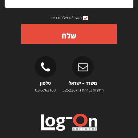
מאשר/ת שליחת דיוור
שלח
משרד – ישראל
טלפון
החילזון 3, רמת גן 5252267
03-5763100