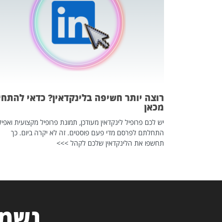
 לדעת להשתמש בזה?
 ב-2026, זו כתבה שהיא בגדר
רוצה יותר חשיפה בלינקדאין? כדאי להתחי
מכאן
יש לכם פרופיל לינקדאין מעודכן, תמונת פרופיל מקצועית ואפיל
התחלתם לפרסם מדי פעם פוסטים. זה לא יקרה ביום. כך
תחשפו את הלינקדאין שלכם לקהל >>>
נשמח