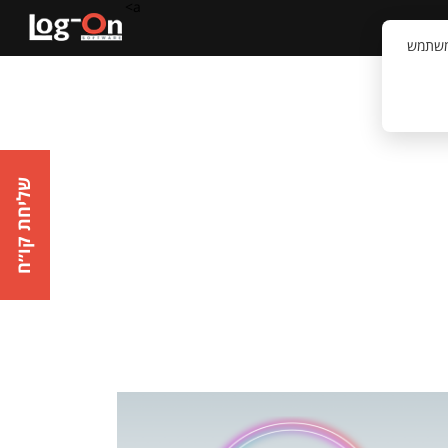
a>
קשר
וויית המשתמש
שליחת קו״ח