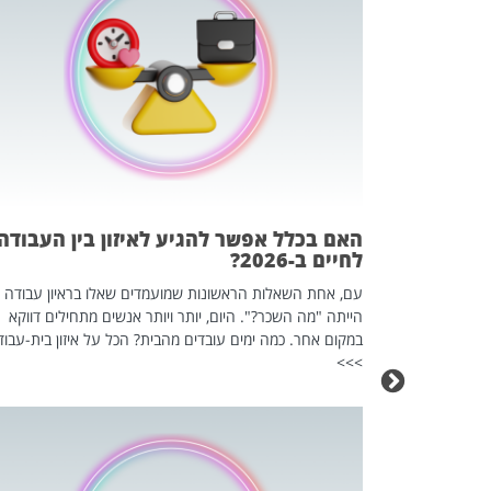
 המשחק
וא כלי שהופך
אז מה זה בדיוק
ים עליו? הכל
האם בכלל אפשר להגיע לאיזון בין העבודה
לחיים ב-2026?
עם, אחת השאלות הראשונות שמועמדים שאלו בראיון עבודה
הייתה "מה השכר?". היום, יותר ויותר אנשים מתחילים דווקא
במקום אחר. כמה ימים עובדים מהבית? הכל על איזון בית-עבוד
>>>
כה השקטה