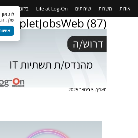
אודות
משרות
שירותים
Life at Log-On
בלוג
טבלאות
לוג און 
TempletJobsWeb (87)
שלך. המש
אישור
תאריך: 5 בינואר 2025