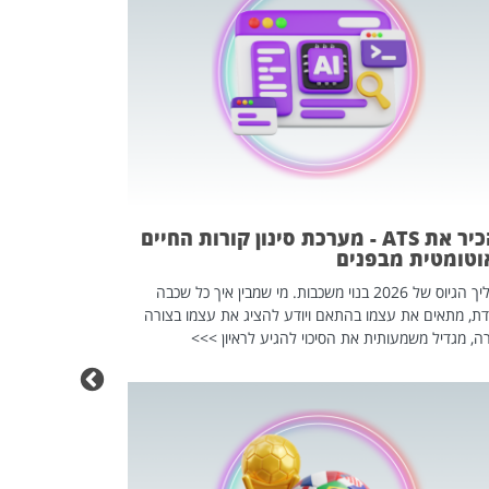
פוטרתם? כ
מה שנראה מצד א
וזו אולי הנקוד
מחוץ לארגון: פיטורים ב־2026 הם ל
להכיר את ATS - מערכת סינון קורות החיים
וטומטית מבפנים
תהליך הגיוס של 2026 בנוי משכבות. מי שמבין איך כל שכבה
דת, מתאים את עצמו בהתאם ויודע להציג את עצמו בצורה
ה, מגדיל משמעותית את הסיכוי להגיע לראיון >>>
מחפשים עב
שכדאי לכם 