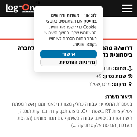
a>
Open
Menu
לוג און | משרות ודרושים
בהייטק
אנו משתמשים בקובצי
Cookie כדי לשפר את חוויית
מעבר לחיפוש משרות
המשתמש שלך. המשך השימוש
באתר מהווה הסכמה לשימוש
בקובצי עוגיות.
דרוש/ה מהנדס/ת תוכנה אפליקציות RT לחברה
אישור
ביטחונית גדולה באזור המרכז
מדיניות הפרטיות
תחום:
מגזר ביטחוני
שנות נסיון:
5+
מיקום:
מרכז,שפלה
תיאור משרה:
במסגרת התפקיד: עבודה כחלק מצוות דינאמי ומגוון אשר מפתח
אפליקציות RT בשפת ++C, ביצוע תכן, קידוד ובדיקות תוכנה,
השתתפות בניסויים. עבודה בשיתוף עם מגוון צוותים (הנדסת
מערכת, הנדסת אלקטרוניקה ...)