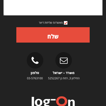
מאשר/ת שליחת דיוור
שלח
משרד – ישראל
טלפון
החילזון 3, רמת גן 5252267
03-5763100