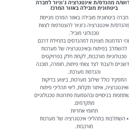
וש/ה מהנדס/ת אינטגרציה ג'וניור לחברה
דרוש/ה מה
ביטחונית מובילה באזור המרכז
אלינט ל
חברה ביטחונית מובילה באזור המרכז מגייסת
הובלת כלל 
הנדס/ת אינטגרציה ג'וניור להצטרפות לצוות
במינהל החל 
טכנולוגי מוביל.
המינהל ו
והי הזדמנות מצוינת למהנדסים בתחילת דרכם
להשתלב בפיתוח ובאינטגרציה של מערכות
• ניתוח דרי
טכנולוגיות מורכבות, לקחת חלק בפרויקטים
מאפייני 
שניים ולעבוד לצד צוותי פיתוח, חומרה, תוכנה
העבודה והגופ
והנדסת מערכת.
התפקיד כולל שילוב מערכות, ביצוע בדיקות
• עבודה ש
ואינטגרציה, איתור תקלות, ליווי תהליכי פיתוח
בשלבי הפיתו
תתפות בניסויים ובהטמעת פתרונות טכנולוגיים
מתקדמים.
• הובלה ש
תחומי אחריות
מ
• השתלבות בתהליכי אינטגרציה של מערכות
קיימת אפשר
מורכבות.