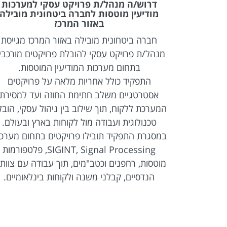
רת לחברת
דרוש/ה מנהל/ת פרויקט עסקי למערכות
מודיעין מוטסות לחברה ביטחונית מובילה
באזור המרכז
ת מהנדס/ת
חברה ביטחונית מובילה באזור המרכז מגייסת
צועי העוסק
מנהל/ת פרויקט עסקי להובלת פרויקטים מורכבי
בפרויקטי
בתחום מערכות המודיעין המוטסות.
התפקיד כולל אחריות מלאה על פרויקטים
ות תקשורת
אסטרטגיים משלב חתימת החוזה ועד למסירת
נות משנה
המערכת ללקוח, תוך שילוב בין ניהול עסקי, הוב
מוניקציה,
טכנולוגית ועבודה מול לקוחות בארץ ובעולם.
כריזה. העבודה
במסגרת התפקיד תובילו פרויקטים בתחום מערכ
רים באתרי
SIGINT, Signal Processing, פלטפורמות
ווי הביצוע.
מוטסות, רחפנים וכטב"מים, תוך עבודה עם צוותי
הנדסיים, קבלני משנה ולקוחות בינלאומיים.