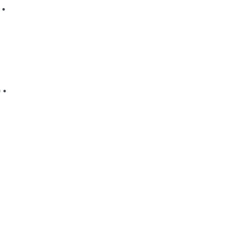
• 
• 