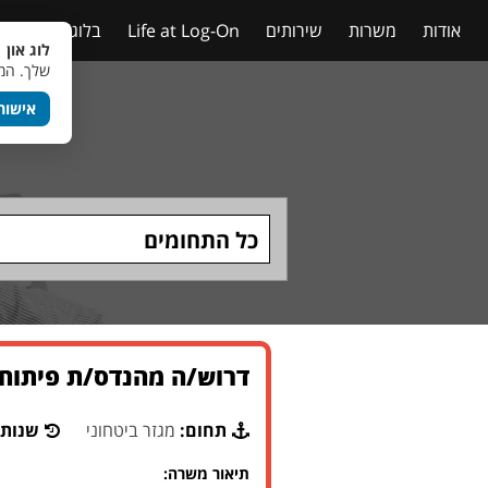
אודות
משרות
שירותים
Life at Log-On
בלוג
טבלאות
לוג און 
שלך. המש
אישור
כל התחומים
דרוש/ה מהנדס/ת פיתוח 
תחום:
מגזר ביטחוני
שנות 
תיאור משרה: