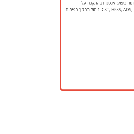
יתוח ביצועי אנטנות בהתקנה על
פלטפורמות ובהשפעת הסביבה. מיפוי צרכי לקוחות ומתן מענה לאורך הפיתוח ולאחר מסירה, שימוש בכלים: CST, HFSS, ADS, MATLAB, TICRA. ניהול תהליך הפיתוח