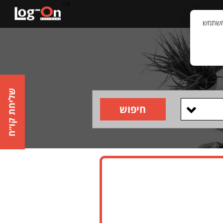
a>
קשר
וויית המשתמש
שליחת קו״ח
חיפוש