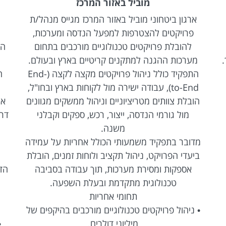
מוביל באזור המרכז
ן ביטחוני מוביל באזור המרכז מגייס מנהל/ת
ארגון ממשלת
יקטים להצטרפות למפעל הנדסה ומערכות,
מחשוב לתפ
בלת פרויקטים טכנולוגיים מורכבים בתחום
הטמעה, הדרכה
ות ההגנה למתקנים קריטיים בארץ ובעולם.
התפקיד כולל ניהול פרויקטים מקצה לקצה (End-
התפקיד מהווה
to-End), עבודה ישירה מול לקוחות בארץ ובחו"ל,
המשתמשים לב
 צוותים מטריציוניים וניהול ממשקים מגוונים
אחריות על מת
ל גורמי הנדסה, ייצור, רכש, ספקים וקבלני
דרישות עסקיות,
משנה.
בבדיקות מער
 בתפקיד משמעותי הכולל אחריות על עמידה
ולו
 הפרויקט, ניהול תקציב ולוחות זמנים, הובלת
נדרשת נכונ
פקות ומסירת מערכות, תוך עבודה בסביבה
הדרכות והטמעו
טכנולוגית מתקדמת ובעלת השפעה.
תחומי אחריות
• מתן תמיכ
ול פרויקטים טכנולוגיים מורכבים בהיקפים של
מיליוני דולרים.
• טיפול בתקל