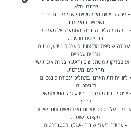
לפתרון מלא.
• תחקור תקלות מערכתיות
שות משתמשים לשיפורים, תוספות
הגורמים ה
ושינויים במערכות.
• ניהול תקלות מקצה 
ליכי הדרכה והטמעה של מערכות
לסגירת
ותהליכים חדשים.
• הפצת דיווחים, עדכ
ת מול צוותי מערכות מידע, פיתוח
פנימיים ולצוו
וגורמים עסקיים.
• עבודה מול צוותי תש
• סיוע בבדיקות משתמשים (UAT) ובקרת איכות של
אבטחת מיד
תהליכים ומערכות.
• תיעוד אירועים ותהליכ
ות הארגון בתהליכי עבודה פיננסיים
והב
ולוגיסטיים.
• שמירה על רציפות תפ
דת מערכות המידע מול המשתמשים
הארג
ולהפך.
ספר יחידות משתמשים ומתן שירות
מקצועי שוטף.
• עמידה ביעדי שירות (SLA) ובסטנדרטים