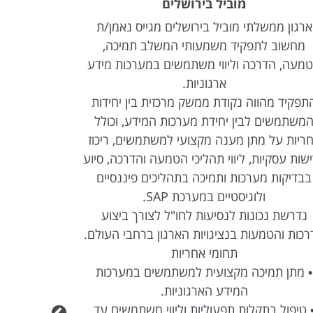
מוביל בירושלים
מובילה בא
י מוביל בירושלים מגייס נאמן/ת
חברת ביטוח מובילה באז
קיד משמעותי המשלב תמיכה,
צוות NOC להשתל
 וליווי משתמשים במערכות מידע
של הא
ארגוניות.
התפקיד כולל ניטור, ב
 נקודת ממשק מרכזית בין יחידות
מחשוב ותשתיות קריט
ין יחידת מערכות המידע, וכולל
מורכבת, זיהוי וטיפול 
ן מענה מקצועי למשתמשים, ריכוז
מול צוותים טכנולוגיים
 ליווי תהליכי הטמעה והדרכה, סיוע
ותקינות השירותים 
כות ותמיכה בתהליכים פיננסיים
מדובר בתפקיד משמעותי
גיסטיים במערכת SAP.
רחב של מערכות, תשתיו
ות לנסיעות לחו"ל לצורך ביצוע
בסביבת Enterprise.
ת בנציגויות הארגון ברחבי העולם.
תחומי 
תחומי אחריות
• תפעול, ניטור ובק
ה מקצועית למשתמשים במערכות
ארגוניות במתכ
המידע הארגוניות.
• זיהוי תקלות ואירועי
ות תפעוליות וליווי משתמשים עד
השפעתם על פע