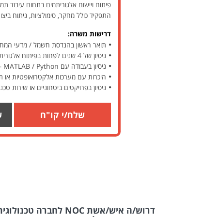
פיתוח ויישום אלגוריתמים בתחום עיבוד תמ
התפקיד כולל מחקר, סימולציות, ניתוח ביצ
דרישות משרה:
תואר ראשון בהנדסת חשמל / מדעי המחש
ניסיון של 4 שנים לפחות בפיתוח אלגוריתמים לעיבוד תמונה – יתרון משמעותי
ניסיון בעבודה עם MATLAB / Python – יתרון
היכרות עם מערכות אלקטרואופטיות או תח
ניסיון בפרויקטים ביטחוניים או שירות טכנול
שלח/י קו"ח
ש
דרוש/ה איש/אשת NOC לחברה טכנולוגית
דרו