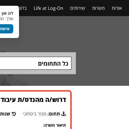
אודות
משרות
שירותים
Life at Log-On
בלוג
טבלאות
לוג און 
שלך. המש
אישור
כל התחומים
דרוש/ה מהנדס/ת עיבוד 
תחום:
מגזר ביטחוני
שנות 
תיאור משרה: