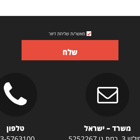
מאשר/ת שליחת דיוור
שלח
משרד – ישראל
טלפון
3, רמת גן 5252267
3-5763100