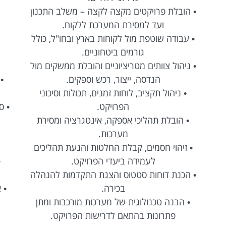
ובלת פרויקטים מקצה לקצה – משלב התכנון
ועד למסירת המערכת ללקוח.
• ריכוז דרי
בודה שוטפת מול לקוחות בארץ ובחו"ל, כולל
גורמים ביטחוניים.
• הובלת תה
הול צוותים מטריציוניים והובלת ממשקים מול
הנדסה, ייצור, רכש וספקים.
• עבודה שוטפ
 ניהול תקציב, לוחות זמנים, תכולות וסיכוני
הפרויקט.
הובלת תהליכי אספקה, אינטגרציה ומסירת
מערכות.
• ליווי יחיד
יהוי חסמים, קבלת החלטות והנעת תהליכים
לעמידה ביעדי הפרויקט.
• ייצוג יחי
כנת דוחות סטטוס והצגת התקדמות להנהלה
בכירה.
• אחריות על מ
הבנה טכנולוגית של מערכות מורכבות ומתן
פתרונות בהתאם לדרישות הפרויקט.