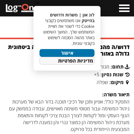
a>
Open
Menu
לוג און | משרות ודרושים
בהייטק
אנו משתמשים בקובצי
Cookie כדי לשפר את חוויית
מעבר לחיפוש משרות
המשתמש שלך. המשך השימוש
באתר מהווה הסכמה לשימוש
בקובצי עוגיות.
דרוש/ה מהנדס/ת מערכת משימה לחברה ביטחונית
אישור
גדולה באזור השפלה
מדיניות הפרטיות
תחום:
מגזר ביטחוני
שנות נסיון:
5+
מיקום:
שפלה
תיאור משרה:
התפקיד כולל: אפיון ותכן של רכיבי תוכנה בדור הבא של מערכות
ניהול המשימה עבור מטוסי משימה מאוישים, עבודה בממשק עם
הגוף העסקי ומול לקוחות לצורך הבנת צרכי לקוחות והתאמת
מערכת ניהול המשימה הן כמוצר גנרי והן כמענה לדרישה
המבצעית הייחודית בכל פרויקט.