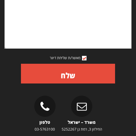
מאשר/ת שליחת דיוור
שלח
משרד – ישראל
טלפון
החילזון 3, רמת גן 5252267
03-5763100